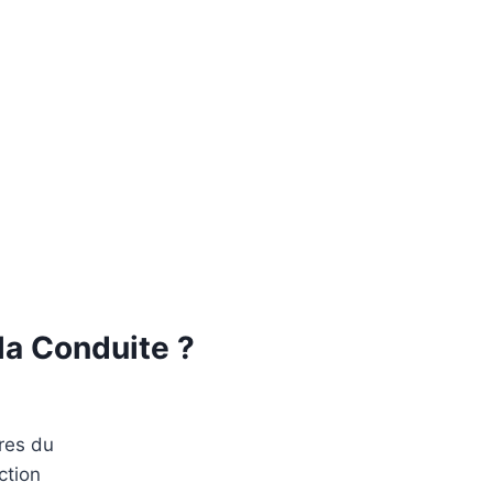
la Conduite ?
ires du
ction