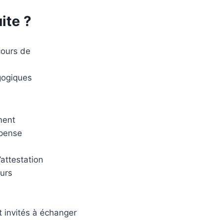
ite ?
cours de
gogiques
ment
spense
attestation
eurs
 invités à échanger